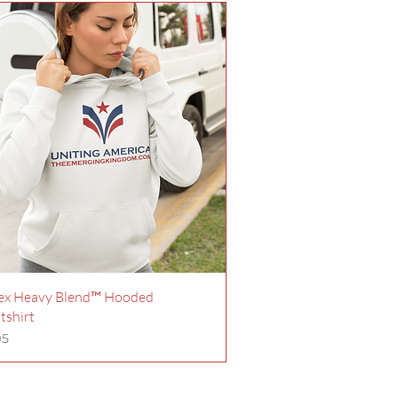
ex Heavy Blend™ Hooded
tshirt
io
95