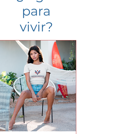
para
vivir?