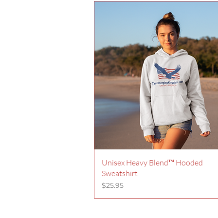
Unisex Heavy Blend™ Hooded
Sweatshirt
Precio
$25.95