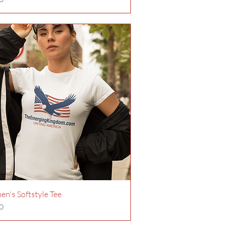
n
n's Softstyle Tee
io
0