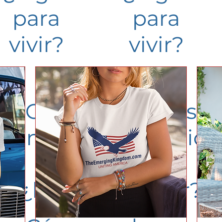
para
para
vivir?
vivir?
Preview for Free
Cómo podemos
construir una nación
eso es mejor
¿lugar para vivir?