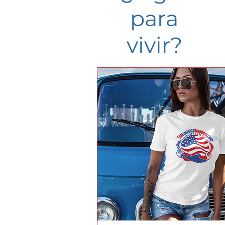
para
vivir?